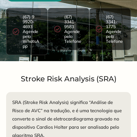
(67) 9
(67)
(67)
9920-
3341-
3341-
4693
9583
1775
Agende
Agende
Agende
pelo
pelo
pelo
WhatsA
Telefone
Telefone
pp
Stroke Risk Analysis (SRA)​
SRA (Stroke Risk Analysis) significa “Análise de
Risco de AVC” na tradução, e é uma tecnologia que
converte o sinal de eletrocardiograma gravado no
dispositivo Cardios Holter para ser analisado pelo
algoritmo SRA.