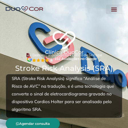
Corpo Clínico
Clínica DuoCor
Exames Cardiológicos • Centro de Síncope
102 Avaliações no Google
✅
Stroke Risk Analysis (SRA)​
SRA (Stroke Risk Analysis) significa “Análise de
Risco de AVC” na tradução, e é uma tecnologia que
converte o sinal de eletrocardiograma gravado no
dispositivo Cardios Holter para ser analisado pelo
algoritmo SRA.
Agendar consulta